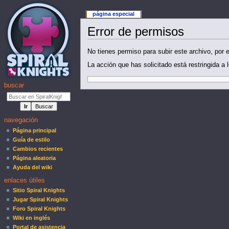
página especial
Error de permisos
No tienes permiso para subir este archivo, por e
La acción que has solicitado está restringida a
buscar
navegación
Página principal
Guía de estilo
Cambios recientes
Página aleatoria
Ayuda del wiki
enlaces útiles
Sitio Spiral Knights
Jugar Spiral Knights
Foro Spiral Knights
Wiki en inglés
Portal de asistencia