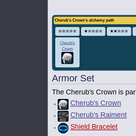
Cherub's Crown's alchemy path
☆☆☆☆☆
★☆☆☆☆
★★☆☆☆
Cherub's
Crown
Armor Set
The Cherub's Crown is part
Cherub's Crown
Cherub's Raiment
Shield Bracelet