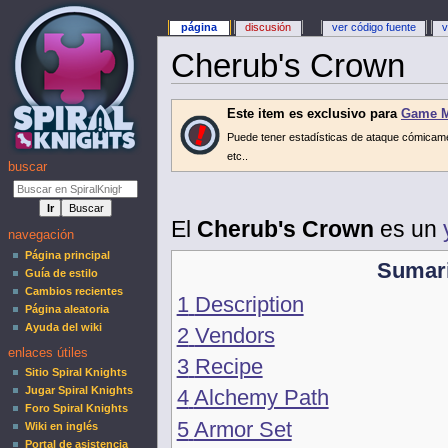
página
discusión
ver código fuente
v
Cherub's Crown
Este item es exclusivo para
Game M
Puede tener estadísticas de ataque cómicamen
etc..
buscar
El
Cherub's Crown
es un
navegación
Página principal
Sumar
Guía de estilo
Cambios recientes
1
Description
Página aleatoria
Ayuda del wiki
2
Vendors
enlaces útiles
3
Recipe
Sitio Spiral Knights
Jugar Spiral Knights
4
Alchemy Path
Foro Spiral Knights
5
Armor Set
Wiki en inglés
Portal de asistencia