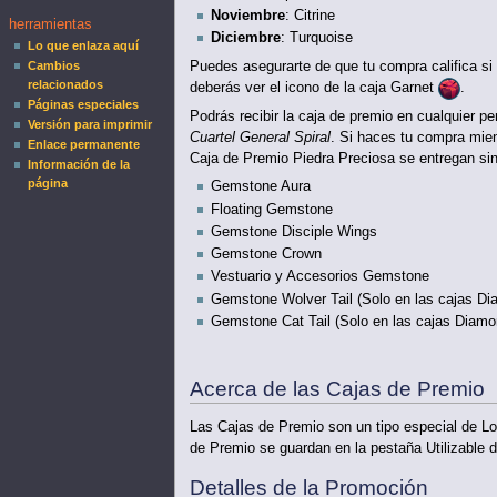
Noviembre
: Citrine
herramientas
Diciembre
: Turquoise
Lo que enlaza aquí
Puedes asegurarte de que tu compra califica si 
Cambios
relacionados
deberás ver el icono de la caja Garnet
.
Páginas especiales
Podrás recibir la caja de premio en cualquier 
Versión para imprimir
Cuartel General Spiral
. Si haces tu compra mien
Enlace permanente
Caja de Premio Piedra Preciosa se entregan sin f
Información de la
página
Gemstone Aura
Floating Gemstone
Gemstone Disciple Wings
Gemstone Crown
Vestuario y Accesorios Gemstone
Gemstone Wolver Tail (Solo en las cajas D
Gemstone Cat Tail (Solo en las cajas Diamo
Acerca de las Cajas de Premio
Las Cajas de Premio son un tipo especial de Lo
de Premio se guardan en la pestaña Utilizable d
Detalles de la Promoción