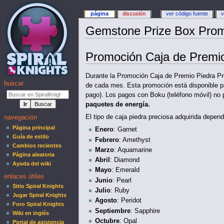
página
discusión
ver código fuente
v
Gemstone Prize Box Prom
Promoción Caja de Premio
Durante la Promoción Caja de Premio Piedra Pre
buscar
de cada mes. Esta promoción está disponible pa
pago). Los pagos con Boku (teléfono móvil) no
paquetes de energía.
El tipo de caja piedra preciosa adquirida depen
navegación
Página principal
Enero
: Garnet
Guía de estilo
Febrero
: Amethyst
Cambios recientes
Marzo
: Aquamarine
Página aleatoria
Abril
: Diamond
Ayuda del wiki
Mayo
: Emerald
enlaces útiles
Junio
: Pearl
Sitio Spiral Knights
Julio
: Ruby
Jugar Spiral Knights
Agosto
: Peridot
Foro Spiral Knights
Septiembre
: Sapphire
Wiki en inglés
Octubre
: Opal
Portal de asistencia