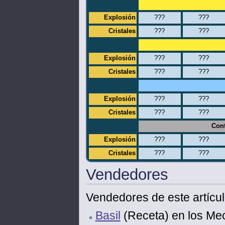
Explosión
???
???
Cristales
???
???
Explosión
???
???
Cristales
???
???
Explosión
???
???
Cristales
???
???
Cont
Explosión
???
???
Cristales
???
???
Vendedores
Vendedores de este artícul
Basil
(Receta) en los Mec