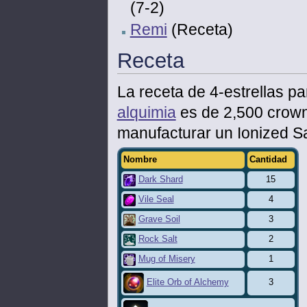
(7-2)
Remi
(Receta)
Receta
La receta de 4-estrellas p
alquimia
es de 2,500 crowns
manufacturar un Ionized S
Nombre
Cantidad
Dark Shard
15
Vile Seal
4
Grave Soil
3
Rock Salt
2
Mug of Misery
1
3
Elite Orb of Alchemy