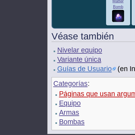
Matter
Bomb
Véase también
Nivelar equipo
Variante única
Guías de Usuario
(en In
Categorías
:
Páginas que usan argume
Equipo
Armas
Bombas