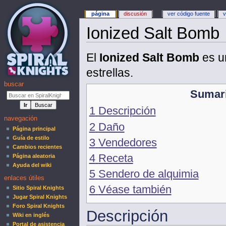
página
discusión
ver código fuente
v
Ionized Salt Bomb
El
Ionized Salt Bomb
es 
estrellas.
buscar
Sumar
1
Descripción
navegación
2
Daño
Página principal
Guía de estilo
3
Vendedores
Cambios recientes
4
Receta
Página aleatoria
Ayuda del wiki
5
Sendero de alquimia
enlaces útiles
6
Véase también
Sitio Spiral Knights
Jugar Spiral Knights
Foro Spiral Knights
Descripción
Wiki en inglés
Portal de asistencia