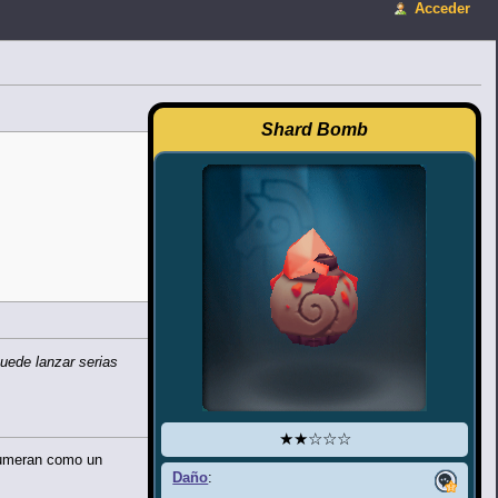
Acceder
Shard Bomb
uede lanzar serias
★★☆☆☆
enumeran como un
Daño
: