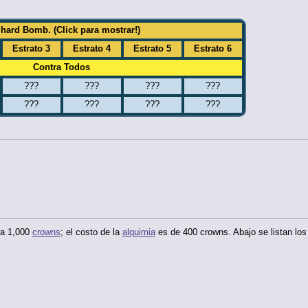
hard Bomb. (Click para mostrar!)
Estrato 3
Estrato 4
Estrato 5
Estrato 6
Contra Todos
???
???
???
???
???
???
???
???
sta 1,000
crowns
; el costo de la
alquimia
es de 400 crowns. Abajo se listan los