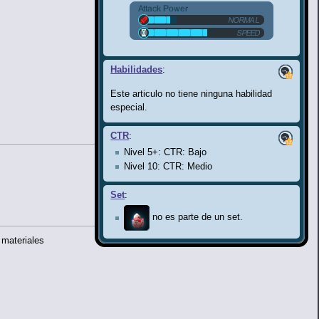
Habilidades
:
Este articulo no tiene ninguna habilidad
especial.
CTR
:
Nivel 5+: CTR: Bajo
Nivel 10: CTR: Medio
Set
:
no es parte de un set.
 materiales