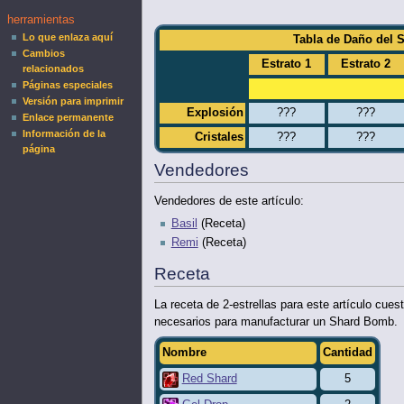
herramientas
Lo que enlaza aquí
Tabla de Daño del S
Cambios
Estrato 1
Estrato 2
relacionados
Páginas especiales
Versión para imprimir
Explosión
???
???
Enlace permanente
Información de la
Cristales
???
???
página
Vendedores
Vendedores de este artículo:
Basil
(Receta)
Remi
(Receta)
Receta
La receta de 2-estrellas para este artículo cue
necesarios para manufacturar un Shard Bomb.
Nombre
Cantidad
Red Shard
5