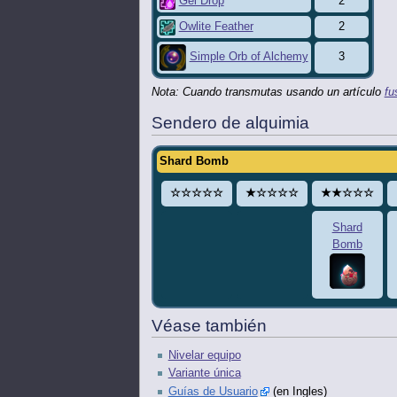
Gel Drop
2
Owlite Feather
2
3
Simple Orb of Alchemy
Nota: Cuando transmutas usando un artículo
fu
Sendero de alquimia
Shard Bomb
☆☆☆☆☆
★☆☆☆☆
★★☆☆☆
Shard
Bomb
Véase también
Nivelar equipo
Variante única
Guías de Usuario
(en Ingles)