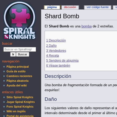
página
discusión
ver código fuente
v
Shard Bomb
El
Shard Bomb
es una
bomba
de 2 estrellas.
1
Descripción
buscar
2
Daño
3
Vendedores
4
Receta
5
Sendero de alquimia
navegación
6
Véase también
Página principal
Guía de estilo
Descripción
Cambios recientes
Página aleatoria
Una bomba de fragmentación formada de un pequ
Ayuda del wiki
esquirlas!.
enlaces útiles
Sitio Spiral Knights
Daño
Jugar Spiral Knights
Foro Spiral Knights
Los siguientes valores de daño representan el
Wiki en inglés
intervalo determinado desde el primer al último 
Portal de asistencia