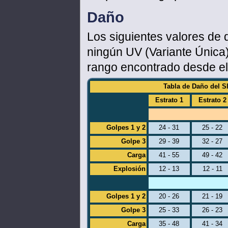
Daño
Los siguientes valores de 
ningún UV (Variante Única
rango encontrado desde el 
Tabla de Daño del Sl
Estrato 1
Estrato 2
Golpes 1 y 2
24 - 31
25 - 22
Golpe 3
29 - 39
32 - 27
Carga
41 - 55
49 - 42
Explosión
12 - 13
12 - 11
Golpes 1 y 2
20 - 26
21 - 19
Golpe 3
25 - 33
26 - 23
Carga
35 - 48
41 - 34