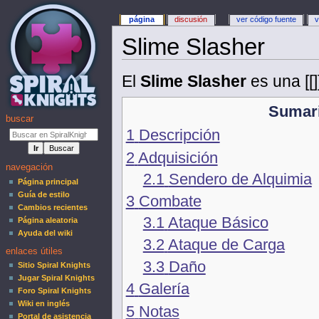
página
discusión
ver código fuente
v
Slime Slasher
El
Slime Slasher
es una [[]
Sumar
buscar
1
Descripción
2
Adquisición
navegación
2.1
Sendero de Alquimia
Página principal
Guía de estilo
3
Combate
Cambios recientes
3.1
Ataque Básico
Página aleatoria
Ayuda del wiki
3.2
Ataque de Carga
enlaces útiles
3.3
Daño
Sitio Spiral Knights
Jugar Spiral Knights
4
Galería
Foro Spiral Knights
Wiki en inglés
5
Notas
Portal de asistencia