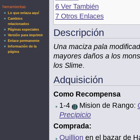
6
Ver También
herramientas
Lo que enlaza aquí
7
Otros Enlaces
Cambios
relacionados
Descripción
Páginas especiales
Versión para imprimir
Enlace permanente
Una maciza pala modificada 
Información de la
página
mayores daños a los monstr
los Slime
.
Adquisición
Como Recompensa
1-4
Mision de Rango:
Precipicio
Comprada:
Quillion
en el bazar de 