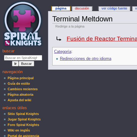
página
discusión
ver código fuente
v
Terminal Meltdown
Redirige a la página
Redirige a:
Fusión de Reactor Termina
buscar
Categoría
:
Redirecciones de otro idioma
navegación
Página principal
Guía de estilo
Cambios recientes
Página aleatoria
Ayuda del wiki
enlaces útiles
Sitio Spiral Knights
Jugar Spiral Knights
Foro Spiral Knights
Wiki en inglés
Portal de asistencia