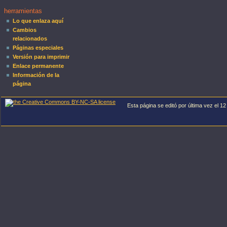
herramientas
Lo que enlaza aquí
Cambios
relacionados
Páginas especiales
Versión para imprimir
Enlace permanente
Información de la
página
Esta página se editó por última vez el 12