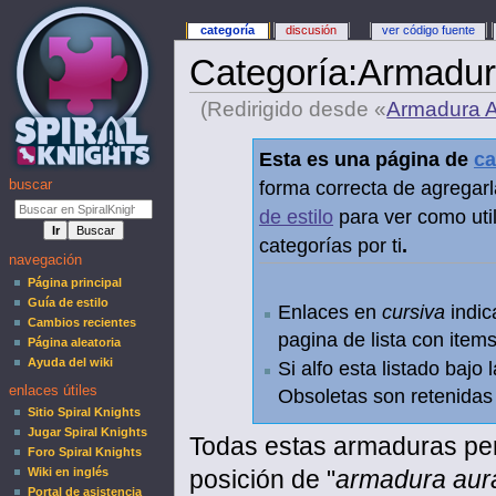
categoría
discusión
ver código fuente
Categoría
:
Armadura
(Redirigido desde «
Armadura 
Esta es una página de
ca
forma correcta de agregarl
buscar
de estilo
para ver como util
categorías por ti
.
navegación
Página principal
Guía de estilo
Enlaces en
cursiva
indic
Cambios recientes
pagina de lista con items
Página aleatoria
Ayuda del wiki
Si alfo esta listado bajo
enlaces útiles
Obsoletas son retenidas e
Sitio Spiral Knights
Jugar Spiral Knights
Todas estas armaduras per
Foro Spiral Knights
posición de "
armadura aur
Wiki en inglés
Portal de asistencia