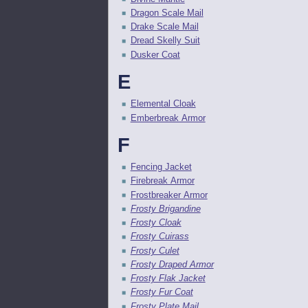
Dragon Scale Mail
Drake Scale Mail
Dread Skelly Suit
Dusker Coat
E
Elemental Cloak
Emberbreak Armor
F
Fencing Jacket
Firebreak Armor
Frostbreaker Armor
Frosty Brigandine
Frosty Cloak
Frosty Cuirass
Frosty Culet
Frosty Draped Armor
Frosty Flak Jacket
Frosty Fur Coat
Frosty Plate Mail