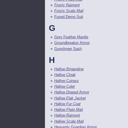
Frosty Raiment
Frosty Scale Mail
Fused Demo Suit
G
Grey Feather Mantle
Groundbreaker Armor
Gunslinger Sash
H
Hallow Brigandine
Hallow Cloak
Hallow Cuirass
Hallow Culet
Hallow Draped Armor
Hallow Flak Jacket
Hallow Fur Coat
Hallow Plate Mail
Hallow Raiment
Hallow Scale Mail
Heavenly Guardian Armor