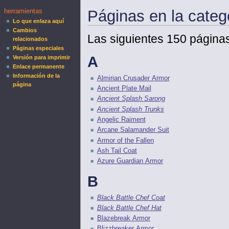
Páginas en la categ
herramientas
Lo que enlaza aquí
Cambios
Las siguientes 150 páginas
relacionados
Páginas especiales
A
Versión para imprimir
Enlace permanente
Información de la
Almirian Crusader Armor
página
Ancient Plate Mail
Ancient Splash Sarong
Ancient Splash Trunks
Angelic Raiment
Arcane Salamander Suit
Armor of the Fallen
Ash Tail Coat
Azure Guardian Armor
B
Black Battle Chef Coat
Black Battle Chef Hat
Blazebreak Armor
Blizzbreaker Armor