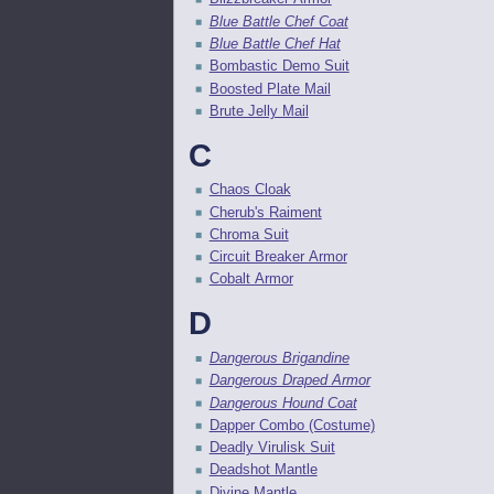
Blue Battle Chef Coat
Blue Battle Chef Hat
Bombastic Demo Suit
Boosted Plate Mail
Brute Jelly Mail
C
Chaos Cloak
Cherub's Raiment
Chroma Suit
Circuit Breaker Armor
Cobalt Armor
D
Dangerous Brigandine
Dangerous Draped Armor
Dangerous Hound Coat
Dapper Combo (Costume)
Deadly Virulisk Suit
Deadshot Mantle
Divine Mantle