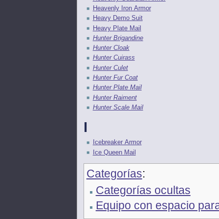
Heavenly Iron Armor
Heavy Demo Suit
Heavy Plate Mail
Hunter Brigandine
Hunter Cloak
Hunter Cuirass
Hunter Culet
Hunter Fur Coat
Hunter Plate Mail
Hunter Raiment
Hunter Scale Mail
I
Icebreaker Armor
Ice Queen Mail
Categorías
:
Categorías ocultas
Equipo con espacio par