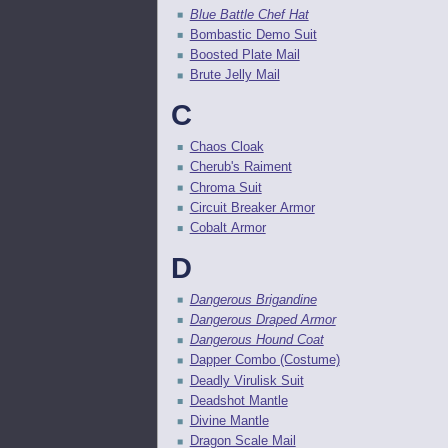
Blue Battle Chef Hat
Bombastic Demo Suit
Boosted Plate Mail
Brute Jelly Mail
C
Chaos Cloak
Cherub's Raiment
Chroma Suit
Circuit Breaker Armor
Cobalt Armor
D
Dangerous Brigandine
Dangerous Draped Armor
Dangerous Hound Coat
Dapper Combo (Costume)
Deadly Virulisk Suit
Deadshot Mantle
Divine Mantle
Dragon Scale Mail