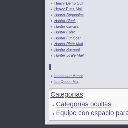
Heavy Demo Suit
Heavy Plate Mail
Hunter Brigandine
Hunter Cloak
Hunter Cuirass
Hunter Culet
Hunter Fur Coat
Hunter Plate Mail
Hunter Raiment
Hunter Scale Mail
I
Icebreaker Armor
Ice Queen Mail
Categorías
:
Categorías ocultas
Equipo con espacio par