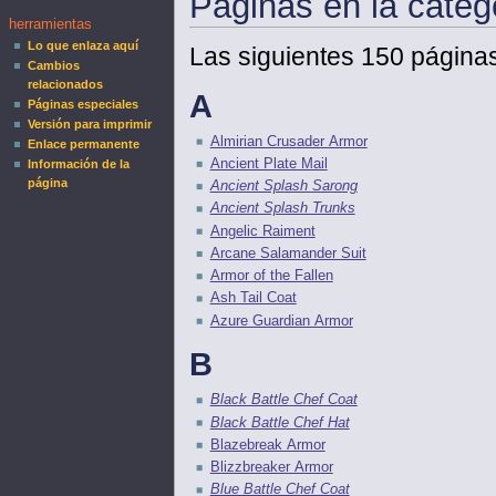
Páginas en la categ
herramientas
Lo que enlaza aquí
Las siguientes 150 páginas
Cambios
relacionados
A
Páginas especiales
Versión para imprimir
Almirian Crusader Armor
Enlace permanente
Ancient Plate Mail
Información de la
página
Ancient Splash Sarong
Ancient Splash Trunks
Angelic Raiment
Arcane Salamander Suit
Armor of the Fallen
Ash Tail Coat
Azure Guardian Armor
B
Black Battle Chef Coat
Black Battle Chef Hat
Blazebreak Armor
Blizzbreaker Armor
Blue Battle Chef Coat