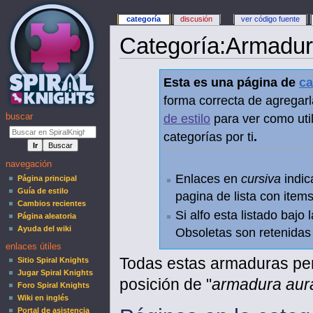
categoría
discusión
ver código fuente
Categoría
:
Armadura
Esta es una página de
ca
forma correcta de agregarl
buscar
de estilo
para ver como util
categorías por ti
.
navegación
Enlaces en
cursiva
indic
Página principal
Guía de estilo
pagina de lista con items
Cambios recientes
Si alfo esta listado bajo
Página aleatoria
Ayuda del wiki
Obsoletas son retenidas e
enlaces útiles
Todas estas armaduras per
Sitio Spiral Knights
Jugar Spiral Knights
posición de "
armadura aur
Foro Spiral Knights
Wiki en inglés
Portal de asistencia