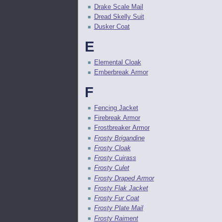
Drake Scale Mail
Dread Skelly Suit
Dusker Coat
E
Elemental Cloak
Emberbreak Armor
F
Fencing Jacket
Firebreak Armor
Frostbreaker Armor
Frosty Brigandine
Frosty Cloak
Frosty Cuirass
Frosty Culet
Frosty Draped Armor
Frosty Flak Jacket
Frosty Fur Coat
Frosty Plate Mail
Frosty Raiment