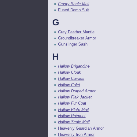
Frosty Scale Mail
Fused Demo Suit
G
Grey Feather Mantle
Groundbreaker Armor
Gunslinger Sash
H
Hallow Brigandine
Hallow Cloak
Hallow Cuirass
Hallow Culet
Hallow Draped Armor
Hallow Flak Jacket
Hallow Fur Coat
Hallow Plate Mail
Hallow Raiment
Hallow Scale Mail
Heavenly Guardian Armor
Heavenly Iron Armor