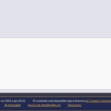
 oct 2015 a las 00:23.
El contenido está disponible bajo la licencia
the Creative Common
de privacidad
Acerca de SpiralKnights-es
Descargos