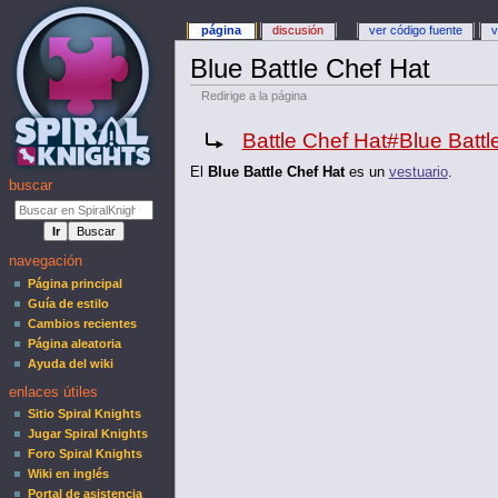
página
discusión
ver código fuente
v
Blue Battle Chef Hat
Redirige a la página
Redirige a:
Battle Chef Hat#Blue Battl
El
Blue Battle Chef Hat
es un
vestuario
.
buscar
navegación
Página principal
Guía de estilo
Cambios recientes
Página aleatoria
Ayuda del wiki
enlaces útiles
Sitio Spiral Knights
Jugar Spiral Knights
Foro Spiral Knights
Wiki en inglés
Portal de asistencia