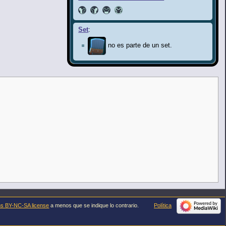
Set
:
no es parte de un set.
s BY-NC-SA license
a menos que se indique lo contrario.
Política