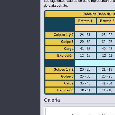
Los siguientes valores de daño representan el 
de cada estrato.
Tabla de Daño del Be
Estrato 1
Estrato 2
Golpes 1 y 2
24 - 31
25 - 22
Golpe 3
29 - 39
32 - 27
Carga
41 - 55
49 - 42
Explosión
12 - 13
12 - 11
Golpes 1 y 2
20 - 26
21 - 19
Golpe 3
25 - 33
26 - 23
Carga
35 - 48
41 - 34
Explosión
10 - 11
11 - 10
Galería