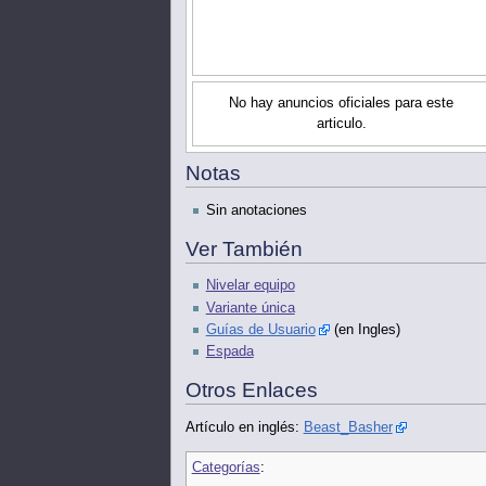
No hay anuncios oficiales para este
articulo.
Notas
Sin anotaciones
Ver También
Nivelar equipo
Variante única
Guías de Usuario
(en Ingles)
Espada
Otros Enlaces
Artículo en inglés:
Beast_Basher
Categorías
: