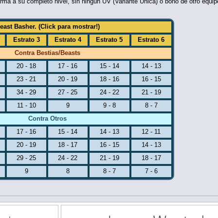
arma a su completo nivel, sin ningún UV (Variante Única) o bono de otro equi
ast Basher. (Click para mostrar!)
Estrato 3
Estrato 4
Estrato 5
Estrato 6
Contra Bestias/Beasts
20 - 18
17 - 16
15 - 14
14 - 13
23 - 21
20 - 19
18 - 16
16 - 15
34 - 29
27 - 25
24 - 22
21 - 19
11 - 10
9
9 - 8
8 - 7
Contra Otros
17 - 16
15 - 14
14 - 13
12 - 11
20 - 19
18 - 17
16 - 15
14 - 13
29 - 25
24 - 22
21 - 19
18 - 17
9
8
8 - 7
7 - 6