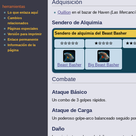
Adquisición
herramientas
Quillion
en el bazar de Haven
(Las Mercancía
Lo que enlaza aquí
Cambios
Sendero de Alquimia
relacionados
Páginas especiales
Sendero de alquimia del Beast Basher
Versión para imprimir
Enlace permanente
☆☆☆☆☆
★☆☆☆☆
★★
Información de la
página
Beast Basher
Big Beast Basher
Combate
Ataque Básico
Un combo de 3 golpes rápidos.
Ataque de Carga
Un poderoso golpe-arco balanceado seguido por
Daño