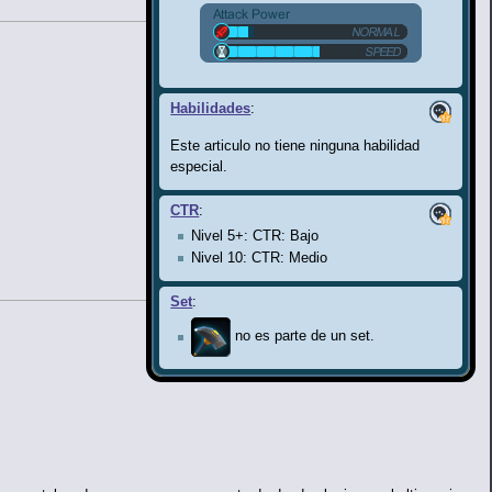
Habilidades
:
Este articulo no tiene ninguna habilidad
especial.
CTR
:
Nivel 5+: CTR: Bajo
Nivel 10: CTR: Medio
Set
:
no es parte de un set.