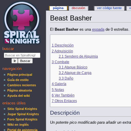
página
discusión
ver código fuente
v
Beast Basher
El
Beast Basher
es una
espada
de 0 estrellas.
1
Descripción
buscar
2
Adquisición
2.1
Sendero de Alquimia
3
Combate
3.1
Ataque Básico
navegación
3.2
Ataque de Carga
Página principal
3.3
Daño
Guía de estilo
4
Galería
Cambios recientes
5
Notas
Página aleatoria
6
Ver También
Ayuda del wiki
7
Otros Enlaces
enlaces útiles
Sitio Spiral Knights
Descripción
Jugar Spiral Knights
Foro Spiral Knights
Un potente pico modificado para añadir un extr
Wiki en inglés
Portal de asistencia