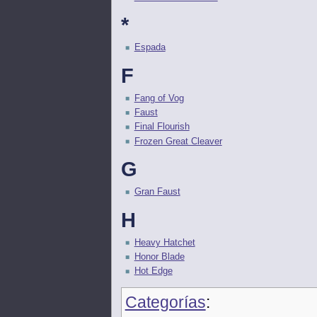
*
Espada
F
Fang of Vog
Faust
Final Flourish
Frozen Great Cleaver
G
Gran Faust
H
Heavy Hatchet
Honor Blade
Hot Edge
Categorías
: