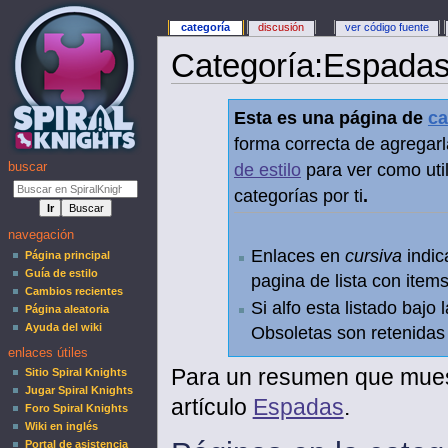
categoría
discusión
ver código fuente
Categoría
:
Espada
Esta es una página de
ca
forma correcta de agregarl
buscar
de estilo
para ver como util
categorías por ti
.
navegación
Enlaces en
cursiva
indic
Página principal
Guía de estilo
pagina de lista con items
Cambios recientes
Si alfo esta listado bajo
Página aleatoria
Ayuda del wiki
Obsoletas son retenidas e
enlaces útiles
Para un resumen que muest
Sitio Spiral Knights
Jugar Spiral Knights
artículo
Espadas
.
Foro Spiral Knights
Wiki en inglés
Portal de asistencia