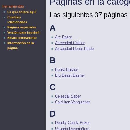
Páginas en la cate
herramientas
Lo que enlaza aquí
Las siguientes 37 páginas 
Cambios
relacionados
A
Páginas especiales
Versión para imprimir
Arc Razor
Enlace permanente
Ascended Calibur
Información de la
página
Ascended Honor Blade
B
Beast Basher
Big Beast Basher
C
Celestial Saber
Cold Iron Vanquisher
D
Deadly Candy Poker
Usuario:Dorenia/test