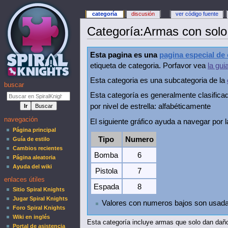
categoría
discusión
ver código fuente
Categoría
:
Armas con sol
Esta pagina es una
pagina especial de 
etiqueta de categoria. Porfavor vea
la gui
Esta categoria es una subcategoria de la
buscar
Esta categoría es generalmente clasificada
por nivel de estrella: alfabéticamente
navegación
El siguiente gráfico ayuda a navegar por 
Página principal
Tipo
Numero
Guía de estilo
Cambios recientes
Bomba
6
Página aleatoria
Ayuda del wiki
Pistola
7
enlaces útiles
Espada
8
Sitio Spiral Knights
Jugar Spiral Knights
Valores con numeros bajos son usadas
Foro Spiral Knights
Wiki en inglés
Esta categoría incluye armas que solo dan dañ
Portal de asistencia