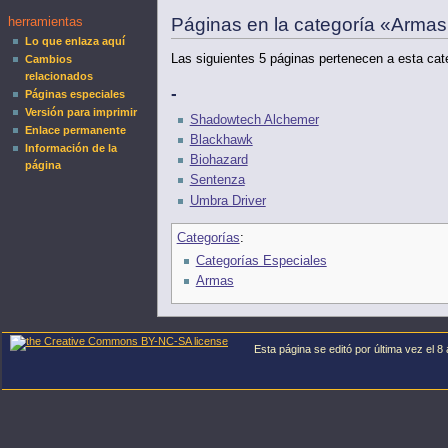
Páginas en la categoría «Arma
herramientas
Lo que enlaza aquí
Las siguientes 5 páginas pertenecen a esta cate
Cambios
relacionados
-
Páginas especiales
Versión para imprimir
Shadowtech Alchemer
Enlace permanente
Blackhawk
Información de la
Biohazard
página
Sentenza
Umbra Driver
Categorías
:
Categorías Especiales
Armas
Esta página se editó por última vez el 8