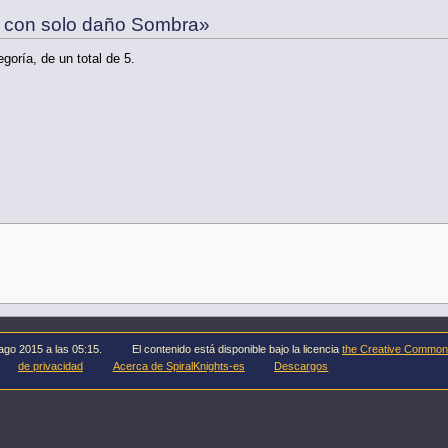
s con solo daño Sombra»
goría, de un total de 5.
 ago 2015 a las 05:15.
El contenido está disponible bajo la licencia
the Creative Common
de privacidad
Acerca de SpiralKnights-es
Descargos