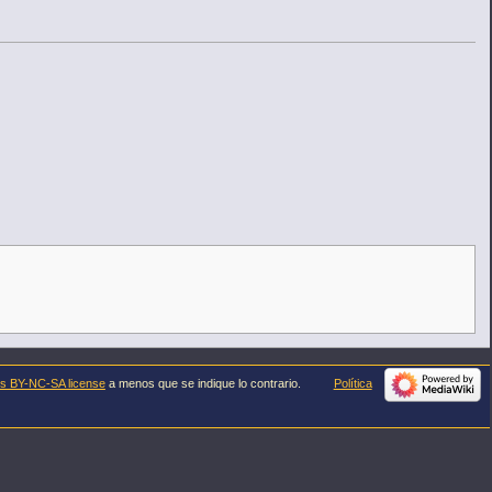
s BY-NC-SA license
a menos que se indique lo contrario.
Política