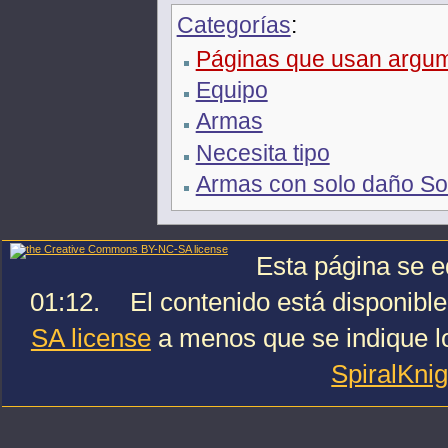
Categorías
:
Páginas que usan argume
Equipo
Armas
Necesita tipo
Armas con solo daño S
Esta página se e
01:12.
El contenido está disponible
SA license
a menos que se indique lo
SpiralKni