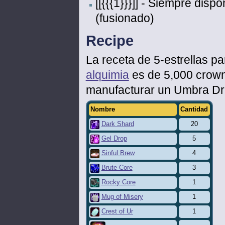
[[{{{1}}}]] - Siempre disp
(fusionado)
Recipe
La receta de 5-estrellas p
alquimia
es de 5,000 crowns
manufacturar un Umbra Dri
Nombre
Cantidad
Dark Shard
20
Gel Drop
5
Sinful Brew
4
Brute Core
3
Rocky Core
1
Mug of Misery
1
Crest of Ur
1