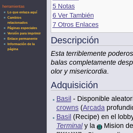
5
Notas
herramientas
Lo que enlaza aquí
6
Ver También
Cambios
7
Otros Enlaces
relacionados
Páginas especiales
Versión para imprimir
Descripción
Enlace permanente
Información de la
página
Esta terriblemente podero
balas completamente despr
olor y misericordia
.
Adquisición
Basil
- Disponible aleato
crowns
(
Arcada
profundid
Basil
(Recipe) en el lobb
Terminal
y la
Mision d