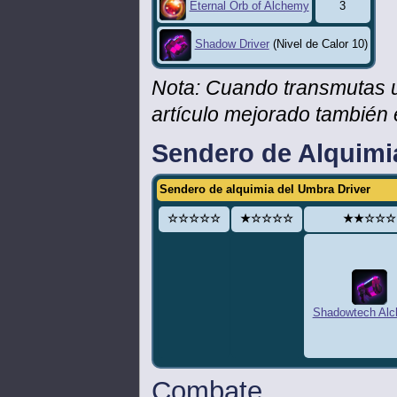
3
Eternal Orb of Alchemy
Shadow Driver
(Nivel de Calor 10)
Nota: Cuando transmutas 
artículo mejorado también 
Sendero de Alquimi
Sendero de alquimia del Umbra Driver
☆☆☆☆☆
★☆☆☆☆
★★☆☆☆
Shadowtech Alc
Combate