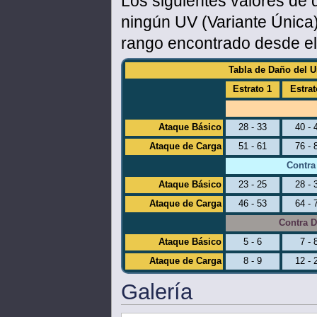
Los siguientes valores de 
ningún UV (Variante Única
rango encontrado desde el 
Tabla de Daño del Um
Estrato 1
Estrat
Ataque Básico
28 - 33
40 - 
Ataque de Carga
51 - 61
76 - 
Contra
Ataque Básico
23 - 25
28 - 
Ataque de Carga
46 - 53
64 - 
Contra D
Ataque Básico
5 - 6
7 - 
Ataque de Carga
8 - 9
12 - 
Galería