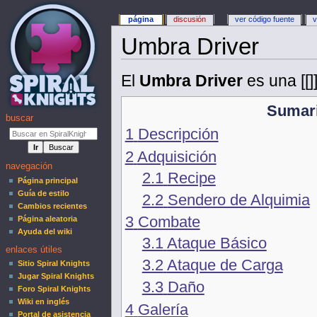
página
discusión
ver código fuente
v
Umbra Driver
El
Umbra Driver
es una [[]]
Sumar
buscar
1
Descripción
2
Adquisición
navegación
2.1
Recipe
Página principal
Guía de estilo
2.2
Sendero de Alquimia
Cambios recientes
3
Combate
Página aleatoria
Ayuda del wiki
3.1
Ataque Básico
enlaces útiles
3.2
Ataque de Carga
Sitio Spiral Knights
Jugar Spiral Knights
3.3
Daño
Foro Spiral Knights
Wiki en inglés
4
Galería
Portal de asistencia