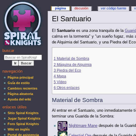
página
discusión
ver código fuente
v
El Santuario
El
Santuario
es una zona tranquila de la
Guari
calma en la tormenta" y "un sueño fugaz, más a
de Alquimia del Santuario, y una Piedra del Eco
buscar
1
Material de Sombra
2
Máquina de Alquimia
3
Piedra del Eco
navegación
4
Mapa
Página principal
5
Vídeo
Guía de estilo
6
Otros enlaces
Cambios recientes
Página aleatoria
Material de Sombra
Ayuda del wiki
enlaces útiles
Al entrar en el Santuario, uno inmediatamente t
Sitio Spiral Knights
terminar una Guarida de la Sombra:
Jugar Spiral Knights
Foro Spiral Knights
Nightmare Mane
después de la Guarid
Wiki en inglés
Portal de asistencia
Celestial Ore
después de la Guarida de