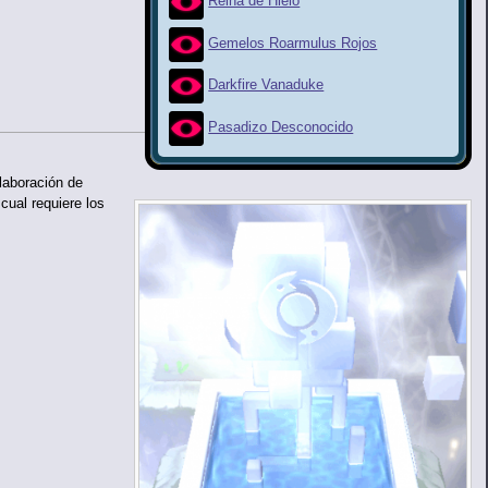
Reina de Hielo
Gemelos Roarmulus Rojos
Darkfire Vanaduke
Pasadizo Desconocido
laboración de
cual requiere los