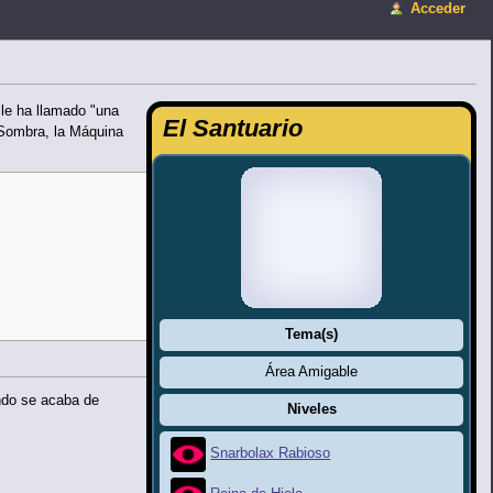
Acceder
 le ha llamado "una
El Santuario
e Sombra, la Máquina
Tema(s)
Área Amigable
ando se acaba de
Niveles
Snarbolax Rabioso