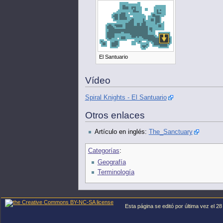
El Santuario
Vídeo
Spiral Knights - El Santuario
Otros enlaces
Artículo en inglés:
The_Sanctuary
Categorías
:
Geografía
Terminología
Esta página se editó por última vez el 28