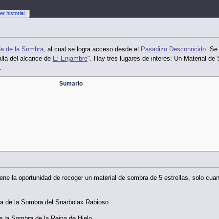
er historial
da de la Sombra
, al cual se logra acceso desde el
Pasadizo Desconocido
. Se
llá del alcance de
El Enjambre
". Hay tres lugares de interés: Un Material d
.
Sumario
iene la oportunidad de recoger un material de sombra de 5 estrellas, solo cu
a de la Sombra del Snarbolax Rabioso
 la Sombra de la Reina de Hielo