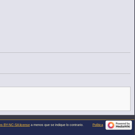
ns BY-NC-SA license
a menos que se indique lo contrario.
Política