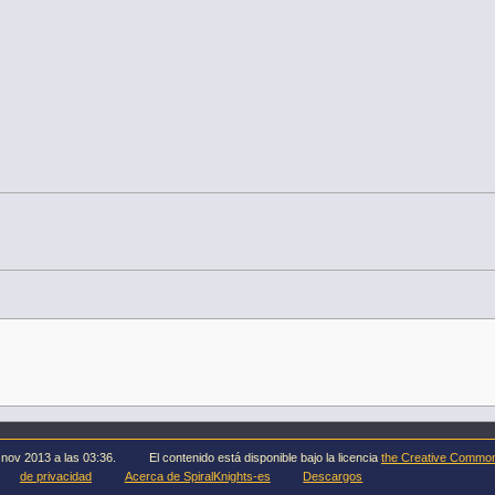
 nov 2013 a las 03:36.
El contenido está disponible bajo la licencia
the Creative Commo
de privacidad
Acerca de SpiralKnights-es
Descargos