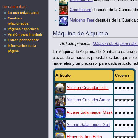
herramientas
Gremlonium
después de la Guarida d
Lo que enlaza aquí
Cambios
Maiden's Tear
después de la Guarida 
relacionados
Páginas especiales
Máquina de Alquimia
Versión para imprimir
Enlace permanente
Artículo principal:
Máquina de Alquimia del 
Información de la
página
La Máquina de Alquimia del Santuario es una es
piezas de armaduras preestablecidas, que sólo 
materiales y un precursor para cada artículo, 
Artículo
Crowns
★★★★★
Almirian Crusader Helm
★★★★★
Almirian Crusader Armor
★★★★★
Arcane Salamander Mask
★★★★★
Arcane Salamander Suit
★★★★★
Heavenly Iron Helm