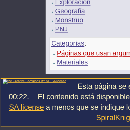
Exploración
Geografía
Monstruo
PNJ
Categorías
:
Páginas que usan argume
Materiales
Esta página se e
00:22.
El contenido está disponible
SA license
a menos que se indique lo
SpiralKni