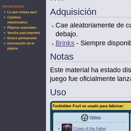
herramientas
Adquisición
Lo que enlaza aquí
Cambios
relacionados
Cae aleatoriamente de c
Páginas especiales
debajo.
Versión para imprimir
Enlace permanente
Brinks
- Siempre disponi
Información de la
página
Notas
Este material ha estado di
juego fue oficialmente lanz
Uso
Forbidden Fruit es usado para fabricar:
Yelmo
Crown of the Fallen