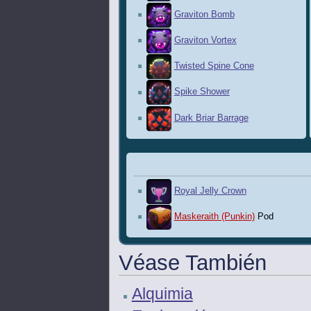
Graviton Bomb
Graviton Vortex
Twisted Spine Cone
Spike Shower
Dark Briar Barrage
Royal Jelly Crown
Maskeraith (Punkin)
Pod
Véase También
Alquimia