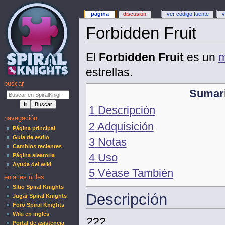
página
discusión
ver código fuente
v
Forbidden Fruit
El
Forbidden Fruit
es un
m
estrellas.
buscar
Sumar
1
Descripción
navegación
2
Adquisición
Página principal
Guía de estilo
3
Notas
Cambios recientes
4
Uso
Página aleatoria
Ayuda del wiki
5
Véase También
enlaces útiles
Sitio Spiral Knights
Descripción
Jugar Spiral Knights
Foro Spiral Knights
Wiki en inglés
???
.
Portal de asistencia