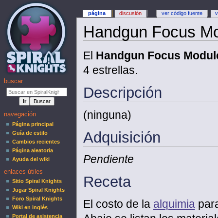
página
discusión
ver código fuente
v
Handgun Focus Mo
El
Handgun Focus Modul
4 estrellas.
buscar
Descripción
(ninguna)
navegación
Página principal
Adquisición
Guía de estilo
Cambios recientes
Página aleatoria
Pendiente
Ayuda del wiki
enlaces útiles
Receta
Sitio Spiral Knights
Jugar Spiral Knights
Foro Spiral Knights
El costo de la
alquimia
para
Wiki en inglés
Portal de asistencia