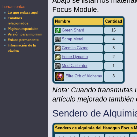
Abajo se listan los mater
herramientas
Focus Module.
Lo que enlaza aquí
Cambios
Nombre
Cantidad
relacionados
Páginas especiales
Green Shard
15
Versión para imprimir
Scrap Metal
4
Enlace permanente
Información de la
Gremlin Gizmo
3
página
Force Dynamo
2
Mod Calibrator
1
3
Elite Orb of Alchemy
Nota: Cuando transmutas 
artículo mejorado también 
Sendero de Alquimi
Sendero de alquimia del Handgun Focus 