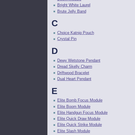
Bright White Laurel
Brute Jelly Band
C
Choice Katnip Pouch
Crystal Pin
D
Dewy Wetstone Pendant
Dread Skelly Charm
Driftwood Bracelet
Dual Heart Pendant
E
Elite Bomb Focus Module
Elite Boom Module
Elite Handgun Focus Module
Elite Quick Draw Module
Elite Quick Strike Module
Elite Slash Module