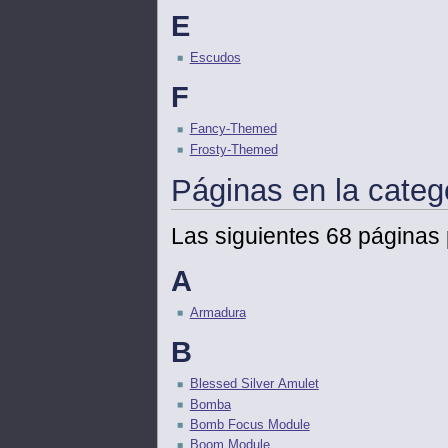
E
Escudos
F
Fancy-Themed
Frosty-Themed
Páginas en la cate
Las siguientes 68 páginas 
A
Armadura
B
Blessed Silver Amulet
Bomba
Bomb Focus Module
Boom Module