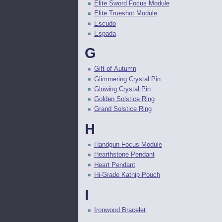
Elite Sword Focus Module
Elite Trueshot Module
Escudo
Espada
G
Gift of Autumn
Glimmering Crystal Pin
Glowing Crystal Pin
Golden Solstice Ring
Grand Solstice Ring
H
Handgun Focus Module
Hearthstone Pendant
Heart Pendant
Hi-Grade Katnip Pouch
I
Ironwood Bracelet