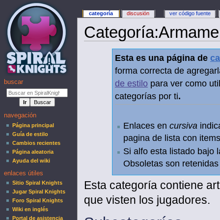
categoría
discusión
ver código fuente
Categoría
:
Armame
Esta es una página de
ca
forma correcta de agregarl
buscar
de estilo
para ver como util
categorías por ti
.
navegación
Enlaces en
cursiva
indic
Página principal
Guía de estilo
pagina de lista con items
Cambios recientes
Si alfo esta listado bajo
Página aleatoria
Ayuda del wiki
Obsoletas son retenidas e
enlaces útiles
Esta categoría contiene ar
Sitio Spiral Knights
Jugar Spiral Knights
que visten los jugadores.
Foro Spiral Knights
Wiki en inglés
Portal de asistencia