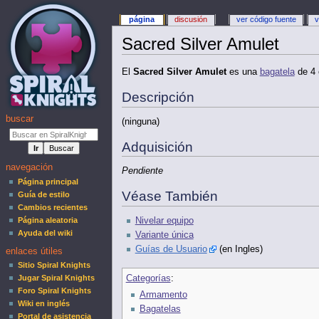
página
discusión
ver código fuente
v
Sacred Silver Amulet
El
Sacred Silver Amulet
es una
bagatela
de 4 
Descripción
buscar
(ninguna)
Adquisición
navegación
Pendiente
Página principal
Véase También
Guía de estilo
Cambios recientes
Página aleatoria
Nivelar equipo
Ayuda del wiki
Variante única
Guías de Usuario
(en Ingles)
enlaces útiles
Sitio Spiral Knights
Jugar Spiral Knights
Categorías
:
Foro Spiral Knights
Armamento
Wiki en inglés
Bagatelas
Portal de asistencia