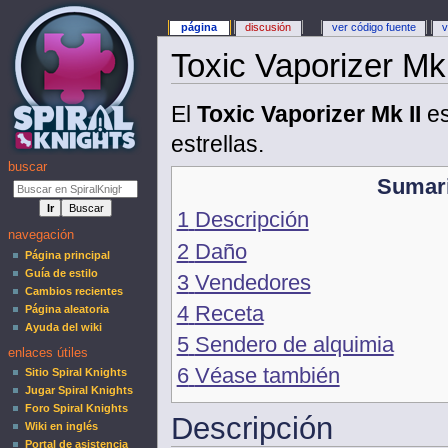
página
discusión
ver código fuente
v
Toxic Vaporizer Mk 
El
Toxic Vaporizer Mk II
es
estrellas.
buscar
Sumar
1
Descripción
navegación
2
Daño
Página principal
Guía de estilo
3
Vendedores
Cambios recientes
4
Receta
Página aleatoria
Ayuda del wiki
5
Sendero de alquimia
enlaces útiles
6
Véase también
Sitio Spiral Knights
Jugar Spiral Knights
Foro Spiral Knights
Descripción
Wiki en inglés
Portal de asistencia