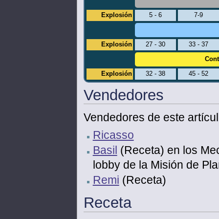
Explosión
5 - 6
7-9
Explosión
27 - 30
33 - 37
Cont
Explosión
32 - 38
45 - 52
Vendedores
Vendedores de este artícul
Ricasso
Basil
(Receta) en los Me
lobby de la Misión de Pl
Remi
(Receta)
Receta