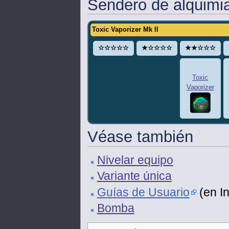
Sendero de alquimi
Toxic Vaporizer Mk II
☆☆☆☆☆
★☆☆☆☆
★★☆☆☆
Toxic
Vaporizer
Véase también
Nivelar equipo
Variante única
Guías de Usuario
(en In
Bomba