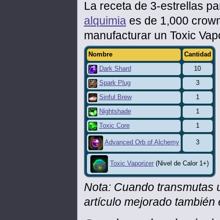
La receta de 3-estrellas pa
alquimia
es de 1,000 crowns
manufacturar un Toxic Vapo
Nombre
Cantidad
Dark Shard
10
Spark Plug
3
Sinful Brew
1
Nightshade
1
Toxic Core
1
3
Advanced Orb of Alchemy
Toxic Vaporizer
(Nivel de Calor 1+)
Nota: Cuando transmutas 
artículo mejorado también 