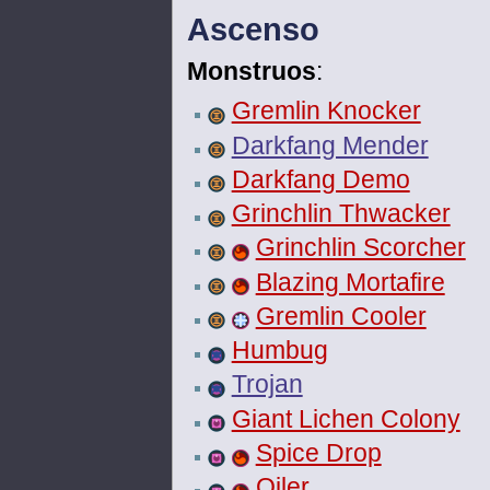
Ascenso
Monstruos
:
Gremlin Knocker
Darkfang Mender
Darkfang Demo
Grinchlin Thwacker
Grinchlin Scorcher
Blazing Mortafire
Gremlin Cooler
Humbug
Trojan
Giant Lichen Colony
Spice Drop
Oiler