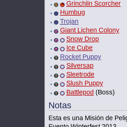
Grinchlin Scorcher
Humbug
Trojan
Giant Lichen Colony
Snow Drop
Ice Cube
Rocket Puppy
Silversap
Sleetrode
Slush Puppy
Battlepod
(Boss)
Notas
Esta es una Misión de Peli
Evento Winterfest 2013.