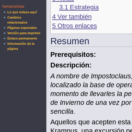
3.1
Estrategia
herramientas
Lo que enlaza aquí
4
Ver también
Cambios
relacionados
5
Otros enlaces
Páginas especiales
Versión para imprimir
Resumen
Enlace permanente
Información de la
página
Prerequisitos:
Descripción:
A nombre de Impostoclaus, 
localizado la base de opera
momento de llevarles la pel
de Invierno de una vez por
sencilla.
Aquellos que acepten esta
Krampus, una excursión pe