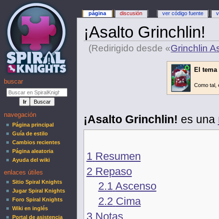
página
discusión
ver código fuente
v
¡Asalto Grinchlin!
(Redirigido desde «
Grinchlin A
El tema 
buscar
Como tal, 
navegación
¡Asalto Grinchlin!
es una
Página principal
Guía de estilo
Cambios recientes
Página aleatoria
1
Resumen
Ayuda del wiki
2
Repaso
enlaces útiles
Sitio Spiral Knights
2.1
Ascenso
Jugar Spiral Knights
2.2
Cima
Foro Spiral Knights
Wiki en inglés
3
Notas
Portal de asistencia