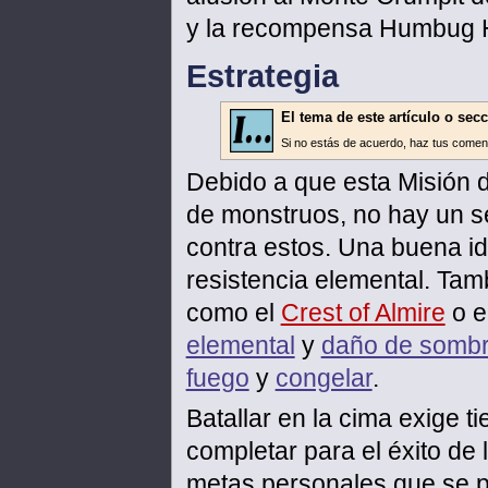
y la recompensa Humbug Ha
Estrategia
El tema de este artículo o sec
Si no estás de acuerdo, haz tus comen
Debido a que esta Misión d
de monstruos, no hay un s
contra estos. Una buena i
resistencia elemental. Ta
como el
Crest of Almire
o e
elemental
y
daño de somb
fuego
y
congelar
.
Batallar en la cima exige 
completar para el éxito de 
metas personales que se p