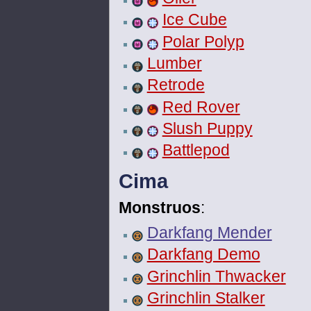
Ice Cube
Polar Polyp
Lumber
Retrode
Red Rover
Slush Puppy
Battlepod
Cima
Monstruos
:
Darkfang Mender
Darkfang Demo
Grinchlin Thwacker
Grinchlin Stalker