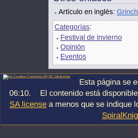
Artículo en inglés:
Grinch
Categorías
:
Festival de invierno
Opinión
Eventos
Esta página se e
06:10.
El contenido está disponible
SA license
a menos que se indique lo
SpiralKni