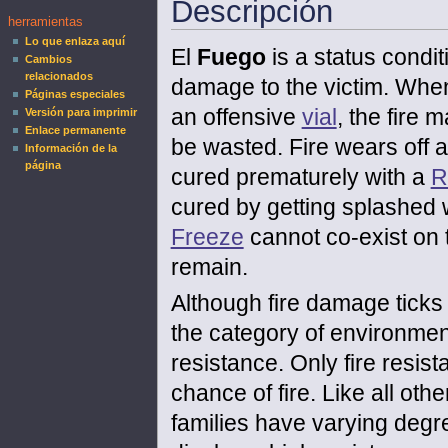
Descripción
herramientas
Lo que enlaza aquí
El
Fuego
is a status condit
Cambios
relacionados
damage to the victim. When 
Páginas especiales
an offensive
vial
, the fire 
Versión para imprimir
Enlace permanente
be wasted. Fire wears off a
Información de la
página
cured prematurely with a
R
cured by getting splashed 
Freeze
cannot co-exist on t
remain.
Although fire damage ticks 
the category of environme
resistance. Only fire resis
chance of fire. Like all ot
families have varying degre