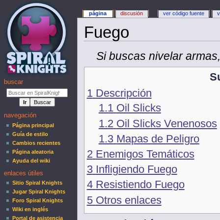
página
discusión
ver código fuente
v
Fuego
Si buscas nivelar armas
S
buscar
1
Descripción
1.1
Oil Slicks
navegación
1.2
Oil Slicks Venenosos
Página principal
Guía de estilo
1.3
Mapas de Peligro
Cambios recientes
2
Enemigos Temáticos
Página aleatoria
Ayuda del wiki
3
Infligiendo Fuego
enlaces útiles
4
Resistiendo Fuego
Sitio Spiral Knights
Jugar Spiral Knights
5
Otros enlaces
Foro Spiral Knights
Wiki en inglés
Portal de asistencia