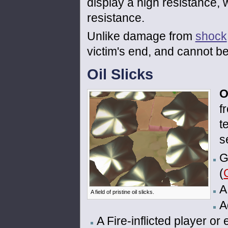
display a high resistance, 
resistance.
Unlike damage from
shock
victim's end, and cannot b
Oil Slicks
O
f
t
s
G
(
A
A field of pristine oil slicks.
A
A Fire-inflicted player or