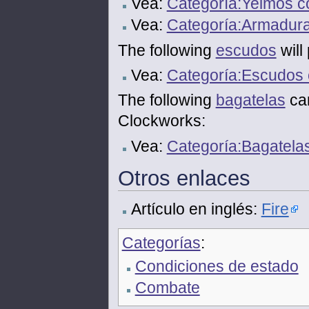
Vea:
Categoría:Yelmos c
Vea:
Categoría:Armadura
The following
escudos
will
Vea:
Categoría:Escudos 
The following
bagatelas
car
Clockworks:
Vea:
Categoría:Bagatelas
Otros enlaces
Artículo en inglés:
Fire
Categorías
:
Condiciones de estado
Combate