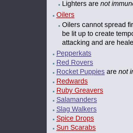
Lighters are
not immun
Oilers
Oilers cannot spread fir
be lit up to create temp
attacking and are hea
Pepperkats
Red Rovers
Rocket Puppies
are
not 
Redwards
Ruby Greavers
Salamanders
Slag Walkers
Spice Drops
Sun Scarabs