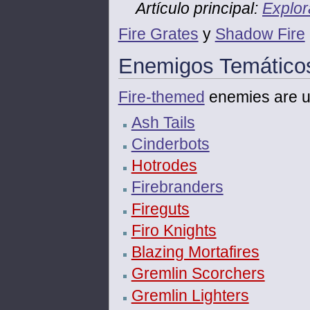
Artículo principal:
Explor
Fire Grates
y
Shadow Fire
Enemigos Temático
Fire-themed
enemies are u
Ash Tails
Cinderbots
Hotrodes
Firebranders
Fireguts
Firo Knights
Blazing Mortafires
Gremlin Scorchers
Gremlin Lighters