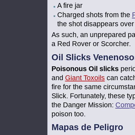
A fire jar
Charged shots from the
the shot disappears over 
As such, an unprepared pa
a Red Rover or Scorcher.
Oil Slicks Venenoso
Poisonous Oil slicks
peri
and
Giant Toxoils
can catch
fire for the same circumsta
Slick. Fortunately, these ty
the Danger Mission:
Comp
poison too.
Mapas de Peligro