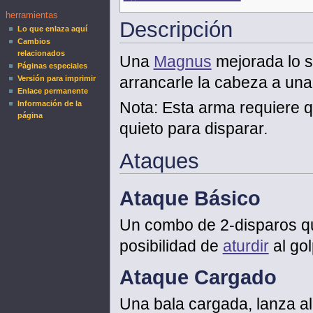
herramientas
Descripción
Lo que enlaza aquí
Cambios
relacionados
Una
Magnus
mejorada lo s
Páginas especiales
arrancarle la cabeza a una
Versión para imprimir
Enlace permanente
Nota: Esta arma requiere q
Información de la
página
quieto para disparar.
Ataques
Ataque Básico
Un combo de 2-disparos q
posibilidad de
aturdir
al gol
Ataque Cargado
Una bala cargada, lanza al 