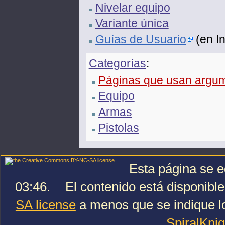
Nivelar equipo
Variante única
Guías de Usuario
(en In
Categorías
:
Páginas que usan argume
Equipo
Armas
Pistolas
Esta página se e
03:46.
El contenido está disponible
SA license
a menos que se indique lo
SpiralKni