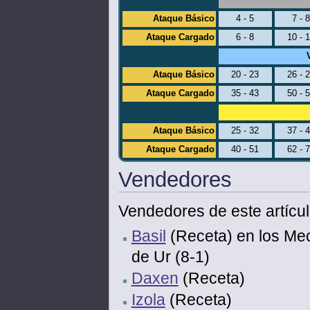
Ataque Básico
4 - 5
7 - 
Ataque Cargado
6 - 8
10 - 
Ataque Básico
20 - 23
26 - 
Ataque Cargado
35 - 43
50 - 
Ataque Básico
25 - 32
37 - 
Ataque Cargado
40 - 51
62 - 
Vendedores
Vendedores de este artícul
Basil
(Receta) en los Mec
de Ur (8-1)
Daxen
(Receta)
Izola
(Receta)