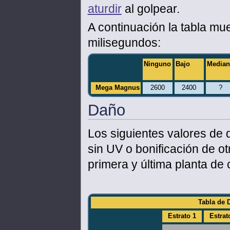
aturdir
al golpear.
A continuación la tabla mu
milisegundos:
Ninguno
Bajo
Media
Mega Magnus
2600
2400
?
Daño
Los siguientes valores de 
sin UV o bonificación de ot
primera y última planta de 
Tabla de 
Estrato 1
Estrat