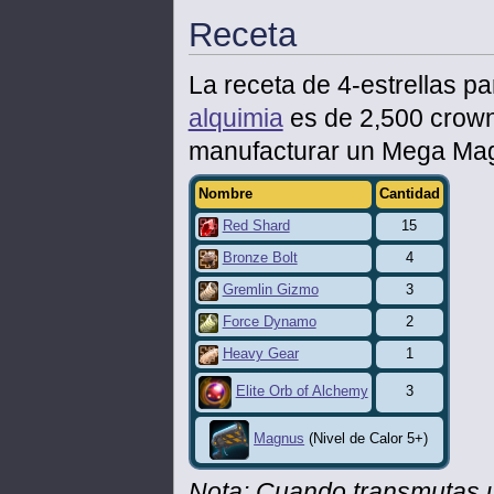
Receta
La receta de 4-estrellas p
alquimia
es de 2,500 crowns
manufacturar un Mega Ma
Nombre
Cantidad
Red Shard
15
Bronze Bolt
4
Gremlin Gizmo
3
Force Dynamo
2
Heavy Gear
1
3
Elite Orb of Alchemy
Magnus
(Nivel de Calor 5+)
Nota: Cuando transmutas 