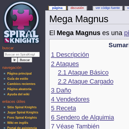
página
discusión
ver código fuente
v
Mega Magnus
El
Mega Magnus
es una
p
Sumar
buscar
1
Descripción
2
Ataques
navegación
2.1
Ataque Básico
Página principal
Guía de estilo
2.2
Ataque Cargado
Cambios recientes
3
Daño
Página aleatoria
Ayuda del wiki
4
Vendedores
enlaces útiles
5
Receta
Sitio Spiral Knights
Jugar Spiral Knights
6
Sendero de Alquimia
Foro Spiral Knights
Wiki en inglés
7
Véase También
Portal de asistencia