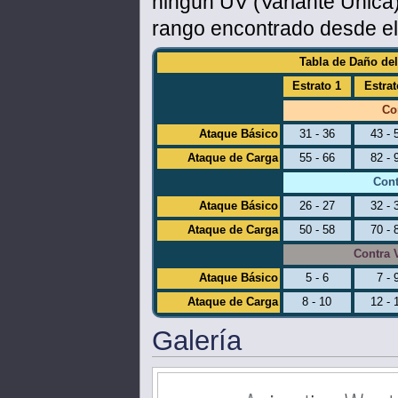
ningún UV (Variante Única
rango encontrado desde el 
Tabla de Daño del 
Estrato 1
Estrat
Co
Ataque Básico
31 - 36
43 - 
Ataque de Carga
55 - 66
82 - 
Cont
Ataque Básico
26 - 27
32 - 
Ataque de Carga
50 - 58
70 - 
Contra 
Ataque Básico
5 - 6
7 - 
Ataque de Carga
8 - 10
12 - 
Galería