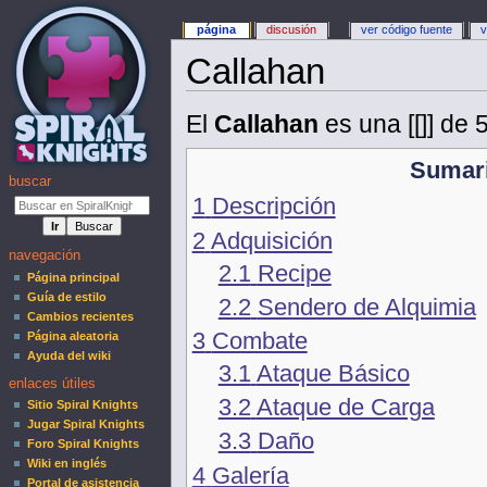
página
discusión
ver código fuente
v
Callahan
El
Callahan
es una [[]] de 5
Sumar
buscar
1
Descripción
2
Adquisición
navegación
2.1
Recipe
Página principal
Guía de estilo
2.2
Sendero de Alquimia
Cambios recientes
3
Combate
Página aleatoria
Ayuda del wiki
3.1
Ataque Básico
enlaces útiles
3.2
Ataque de Carga
Sitio Spiral Knights
Jugar Spiral Knights
3.3
Daño
Foro Spiral Knights
Wiki en inglés
4
Galería
Portal de asistencia