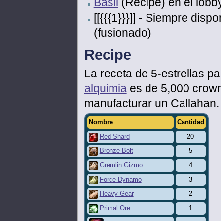
Basil
(Recipe) en el lobb
[[{{{1}}}]] - Siempre disp
(fusionado)
Recipe
La receta de 5-estrellas p
alquimia
es de 5,000 crowns
manufacturar un Callahan.
Nombre
Cantidad
Red Shard
20
Bronze Bolt
5
Gremlin Gizmo
4
Force Dynamo
3
Heavy Gear
2
Primal Ore
1