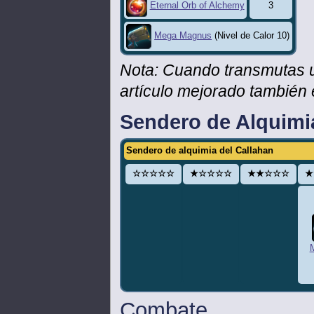
3
Eternal Orb of Alchemy
Mega Magnus
(Nivel de Calor 10)
Nota: Cuando transmutas 
artículo mejorado también 
Sendero de Alquimi
Sendero de alquimia del Callahan
☆☆☆☆☆
★☆☆☆☆
★★☆☆☆
★
Combate