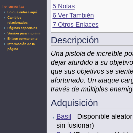
5
Notas
herramientas
Lo que enlaza aquí
6
Ver También
Cambios
7
Otros Enlaces
relacionados
Páginas especiales
Versión para imprimir
Descripción
Enlace permanente
Información de la
página
Una pistola de increíble p
dejar aturdido a su objetiv
que sus objetivos se sien
afortunado. Un ataque car
través de múltiples enemi
Adquisición
Basil
- Disponible aleato
sin fusionar)